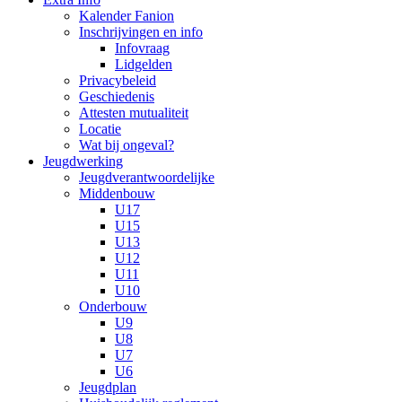
Kalender Fanion
Inschrijvingen en info
Infovraag
Lidgelden
Privacybeleid
Geschiedenis
Attesten mutualiteit
Locatie
Wat bij ongeval?
Jeugdwerking
Jeugdverantwoordelijke
Middenbouw
U17
U15
U13
U12
U11
U10
Onderbouw
U9
U8
U7
U6
Jeugdplan