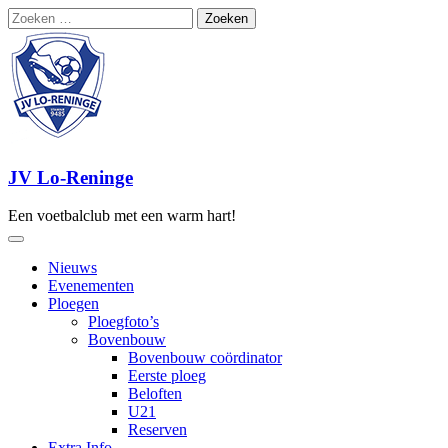
Ga
Zoeken
naar
naar:
de
inhoud
JV Lo-Reninge
Een voetbalclub met een warm hart!
Nieuws
Evenementen
Ploegen
Ploegfoto’s
Bovenbouw
Bovenbouw coördinator
Eerste ploeg
Beloften
U21
Reserven
Extra Info