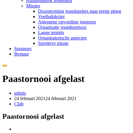
Huishoudelijk reglement
Missies
Doorstroming jeugdspelers naar eerste ploeg
Voetbalplezier
Algemene opvoeding jongeren
Organisatie jeugdtoernooi
Lange termijn
Organisatorische aspecten
Sportieve missie
Sponsors
Bestuur
Paastornooi afgelast
admin
24 februari 2021
24 februari 2021
Club
Paastornooi afgelast